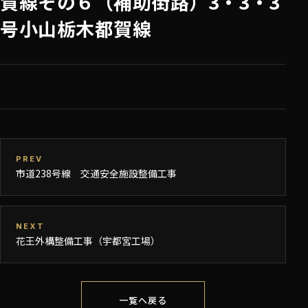
賀線その６（補助街路）3・3・3
号小山栃木都賀線
PREV
市道238号線 交通安全施設整備工事
NEXT
花王外構整備工事（宇都宮工場）
一覧へ戻る